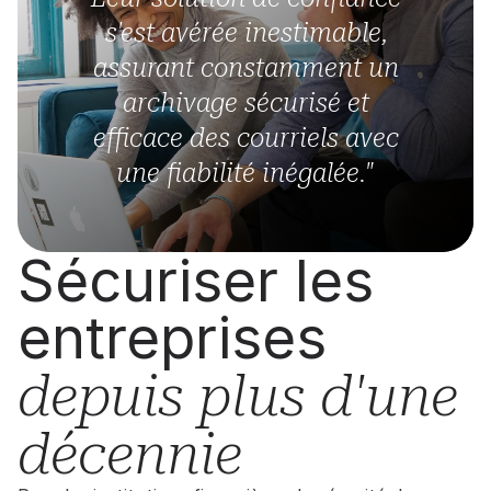
s'est avérée inestimable,
assurant constamment un
archivage sécurisé et
efficace des courriels avec
une fiabilité inégalée."
Sécuriser les
entreprises
depuis plus d'une
décennie