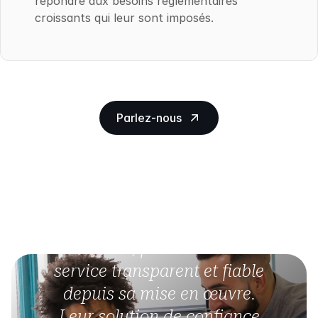
répondre aux besoins réglementaires
croissants qui leur sont imposés.
Parlez-nous
"Depuis plus de 20 ans,
Cryoserver a été un
fournisseur exemplaire de
solutions d'archivage de
courrier électronique pour
JM Finn, fournissant un
service transparent et fiable
depuis sa mise en œuvre.
Leur solution de confiance