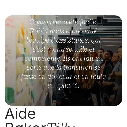
"La migration vers
Cryoserver a été facile.
Robin nous a présenté
l'équipe d'assistance, qui
s'est montrée utile et
compétente. Ils ont fait en
sorte que la transition se
fasse en douceur et en toute
simplicité.
Aide